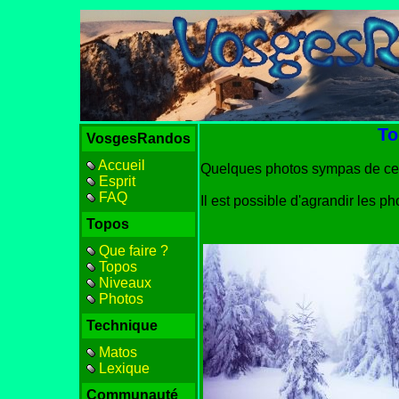
To
VosgesRandos
Accueil
Quelques photos sympas de cet
Esprit
FAQ
Il est possible d'agrandir les p
Topos
Que faire ?
Topos
Niveaux
Photos
Technique
Matos
Lexique
Communauté