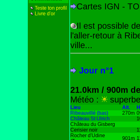
Cartes IGN - T
Teste ton profil
Livre d'or
Il est possible d
l'aller-retour à Rib
ville...
Jour n°1
21.0km / 900m de
Météo :
superb
Lieu
Alt.
H
Ribeauvillé (bas)
270m
0
Château St Ulrich
1
Château du Gisberg
Cerisier noir
1
Rocher d'Udine
901m
1