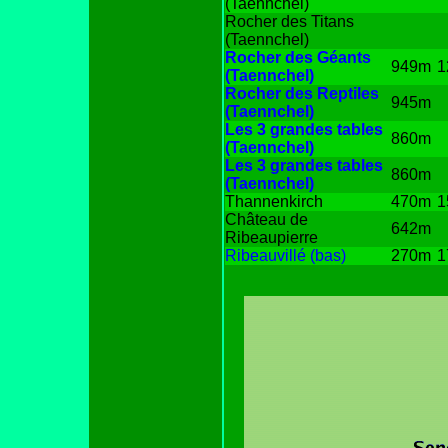
(Taennchel)
Rocher des Titans
(Taennchel)
Rocher des Géants
949m
1
(Taennchel)
Rocher des Reptiles
945m
(Taennchel)
Les 3 grandes tables
860m
(Taennchel)
Les 3 grandes tables
860m
(Taennchel)
Thannenkirch
470m
1
Château de
642m
Ribeaupierre
Ribeauvillé (bas)
270m
1