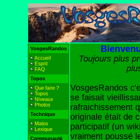
Bienvenu
VosgesRandos
Toujours plus pr
Accueil
Esprit
plu
FAQ
Topos
VosgesRandos c'es
Que faire ?
Topos
se faisait vieilliss
Niveaux
Photos
rafraichissement q
Technique
originale était de 
Matos
participatif (un wik
Lexique
vraiment poussé l
Communauté